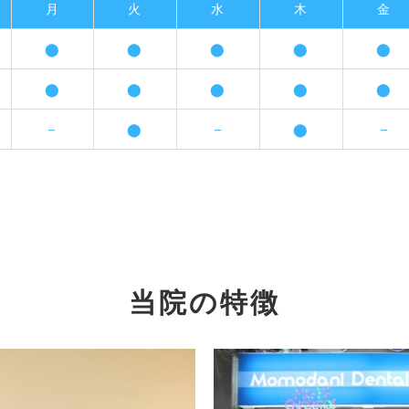
月
火
水
木
金
⬤
⬤
⬤
⬤
⬤
⬤
⬤
⬤
⬤
⬤
–
⬤
–
⬤
–
当院の特徴